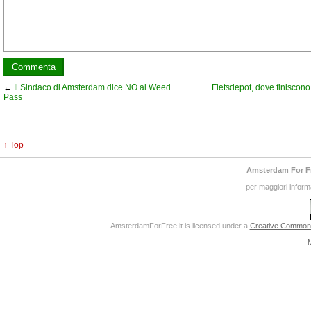
←
Il Sindaco di Amsterdam dice NO al Weed
Fietsdepot, dove finiscono
Pass
↑ Top
Amsterdam For F
per maggiori inform
AmsterdamForFree.it
is licensed under a
Creative Commons 
M