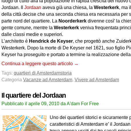
luogo di culto alla la popolazione in rapida crescita del nuovo 
Jordaan. Il
Jordaan
aveva già una chiesa, la
Westerkerk
, ma 
della città decise che una seconda chiesa era necessaria per s
parte nord del quartiere. La
Noorderkerk
divenne così’ la chie
gente comune, mentre la
Westerkerk
veniva frequentata princ
dalle classi medie e superiori.
L’architetto è
Hendrick de Keyser
, che progettò anche Zuider
Westerkerk. Dopo la morte di De Keyser nel 1621, suo figlio Pi
Keyser ha proseguito e portato a termine la realizzazione della
Continua a leggere questo articolo →
Tags:
quartieri di Amsterdam
storia
Categoria
Vacanze ad Amsterdam
,
Vivere ad Amsterdam
Il quartiere del Jordaan
Pubblicato il aprile 09, 2010 da A'dam For Free
Uno dei quartieri storici e sicuramente 
caratteristici di Amsterdam e’ il Jordaan.
trova appena usciti dai tre canali princip