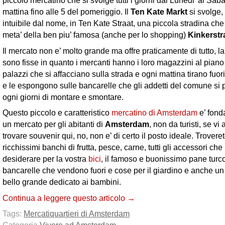
piccolo mercatino che si svolge tutti i giorni dal Lunedi’ al Saba
mattina fino alle 5 del pomeriggio. Il
Ten Kate Markt
si svolge,
intuibile dal nome, in Ten Kate Straat, una piccola stradina che 
meta’ della ben piu’ famosa (anche per lo shopping)
Kinkerstr
Il mercato non e’ molto grande ma offre praticamente di tutto, l
sono fisse in quanto i mercanti hanno i loro magazzini al piano 
palazzi che si affacciano sulla strada e ogni mattina tirano fuor
e le espongono sulle bancarelle che gli addetti del comune si
ogni giorni di montare e smontare.
Questo piccolo e caratteristico
mercatino di Amsterdam
e’ fon
un mercato per gli abitanti di
Amsterdam
, non da turisti, se vi 
trovare souvenir qui, no, non e’ di certo il posto ideale. Trovere
ricchissimi banchi di frutta, pesce, carne, tutti gli accessori che
desiderare per la vostra
bici
, il famoso e buonissimo pane turco
bancarelle che vendono fuori e cose per il giardino e anche u
bello grande dedicato ai bambini.
Continua a leggere questo articolo →
Tags:
Mercati
quartieri di Amsterdam