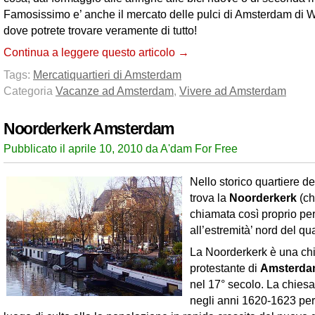
Famosissimo e’ anche il mercato delle pulci di Amsterdam di W
dove potrete trovare veramente di tutto!
Continua a leggere questo articolo →
Tags:
Mercati
quartieri di Amsterdam
Categoria
Vacanze ad Amsterdam
,
Vivere ad Amsterdam
Noorderkerk Amsterdam
Pubblicato il aprile 10, 2010 da A'dam For Free
Nello storico quartiere d
trova la
Noorderkerk
(ch
chiamata così proprio per
all’estremità’ nord del qua
La Noorderkerk è una ch
protestante di
Amsterd
nel 17° secolo. La chiesa 
negli anni 1620-1623 per 