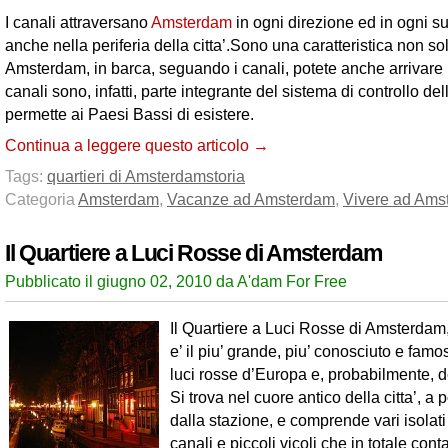
I canali attraversano
Amsterdam
in ogni direzione ed in ogni su
anche nella periferia della citta’.Sono una caratteristica non so
Amsterdam, in barca, seguando i canali, potete anche arrivare in 
canali sono, infatti, parte integrante del sistema di controllo d
permette ai Paesi Bassi di esistere.
Continua a leggere questo articolo →
Tags:
quartieri di Amsterdam
storia
Categoria
Amsterdam
,
Vacanze ad Amsterdam
,
Vivere ad Ams
Il Quartiere a Luci Rosse di Amsterdam
Pubblicato il giugno 02, 2010 da A'dam For Free
Il Quartiere a Luci Rosse di Amsterdam
e’ il piu’ grande, piu’ conosciuto e famo
luci rosse d’Europa e, probabilmente, 
Si trova nel cuore antico della citta’, a 
dalla stazione, e comprende vari isolati s
canali e piccoli vicoli che in totale con