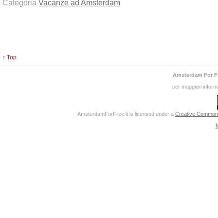
Categoria
Vacanze ad Amsterdam
↑ Top
Amsterdam For F
per maggiori inform
AmsterdamForFree.it
is licensed under a
Creative Commons 
M