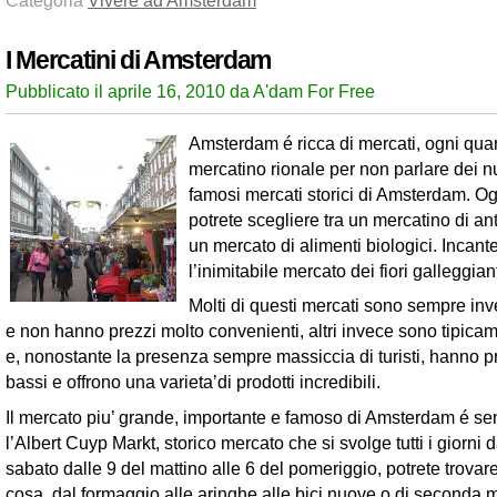
Categoria
Vivere ad Amsterdam
I Mercatini di Amsterdam
Pubblicato il aprile 16, 2010 da A'dam For Free
Amsterdam é ricca di mercati, ogni quart
mercatino rionale per non parlare dei 
famosi mercati storici di Amsterdam. Og
potrete scegliere tra un mercatino di an
un mercato di alimenti biologici. Incan
l’inimitabile mercato dei fiori galleggian
Molti di questi mercati sono sempre inves
e non hanno prezzi molto convenienti, altri invece sono tipica
e, nonostante la presenza sempre massiccia di turisti, hanno p
bassi e offrono una varieta’di prodotti incredibili.
Il mercato piu’ grande, importante e famoso di Amsterdam é s
l’Albert Cuyp Markt, storico mercato che si svolge tutti i giorni d
sabato dalle 9 del mattino alle 6 del pomeriggio, potrete trovar
cosa, dal formaggio alle aringhe alle bici nuove o di seconda 