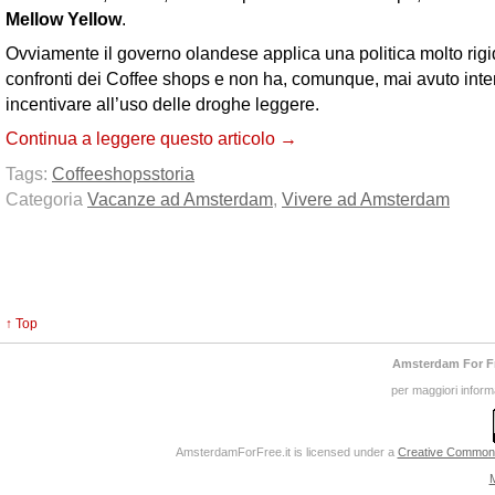
Mellow Yellow
.
Ovviamente il governo olandese applica una politica molto rigi
confronti dei Coffee shops e non ha, comunque, mai avuto inte
incentivare all’uso delle droghe leggere.
Continua a leggere questo articolo →
Tags:
Coffeeshops
storia
Categoria
Vacanze ad Amsterdam
,
Vivere ad Amsterdam
↑ Top
Amsterdam For F
per maggiori inform
AmsterdamForFree.it
is licensed under a
Creative Commons 
M