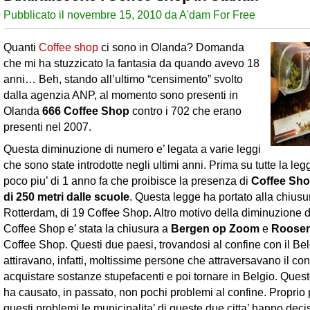
Pubblicato il novembre 15, 2010 da A'dam For Free
Quanti
Coffee shop
ci sono in Olanda? Domanda
che mi ha stuzzicato la fantasia da quando avevo 18
anni… Beh, stando all’ultimo “censimento” svolto
dalla agenzia ANP, al momento sono presenti in
Olanda
666 Coffee Shop
contro i 702 che erano
presenti nel 2007.
Questa diminuzione di numero e’ legata a varie leggi
che sono state introdotte negli ultimi anni. Prima su tutte la le
poco piu’ di 1 anno fa che proibisce la presenza di
Coffee Sho
di 250 metri dalle scuole
. Questa legge ha portato alla chiusur
Rotterdam, di 19 Coffee Shop. Altro motivo della diminuzione 
Coffee Shop e’ stata la chiusura a
Bergen op Zoom
e
Roose
Coffee Shop. Questi due paesi, trovandosi al confine con il Bel
attiravano, infatti, moltissime persone che attraversavano il con
acquistare sostanze stupefacenti e poi tornare in Belgio. Que
ha causato, in passato, non pochi problemi al confine. Proprio 
questi problemi le municipalita’ di queste due citta’ hanno deciso