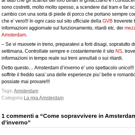
sono costretti, molto molto spesso, a scendere dal tram e far sca
cambio con una sorta di piede di porco che portano sempre con
che e’ vero!!! In ogni caso sul sito ufficiale della
GVB
troverete t
informazioni aggiornate sul funzionamento, ritardi etc. dei
mezz
Amsterdam
.
– Se vi muovete in treno, preparatevi a forti disagi, sopratutto du
settimana. Controllate sempre e costantemente il sito
NS
, trov
informazioni in tempo reale sui treni annullati o sui ritardi.
Detto questo… Amsterdam d’inverno e’ uno spettacolo unico!!!
soffrite il freddo sara’ una delle esperienze piu’ belle e romant
possiate mai provare!!!
Tags:
Amsterdam
Categoria
La mia Amsterdam
1 commenti a “Come sopravvivere in Amsterda
d’inverno”