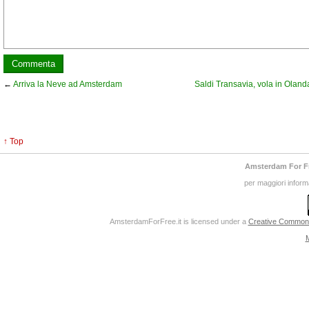
←
Arriva la Neve ad Amsterdam
Saldi Transavia, vola in Oland
↑ Top
Amsterdam For F
per maggiori inform
AmsterdamForFree.it
is licensed under a
Creative Commons 
M