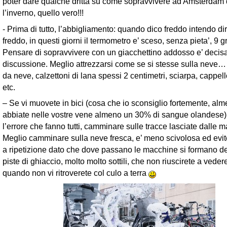
poter dare qualche dritta su come sopravvivere ad Amsterdam
l’inverno, quello vero!!!
- Prima di tutto, l’abbigliamento: quando dico freddo intendo di
freddo, in questi giorni il termometro e’ sceso, senza pieta’, 9 gr
Pensare di sopravvivere con un giacchettino addosso e’ decis
discussione. Meglio attrezzarsi come se si stesse sulla neve…
da neve, calzettoni di lana spessi 2 centimetri, sciarpa, cappell
etc.
– Se vi muovete in bici (cosa che io sconsiglio fortemente, al
abbiate nelle vostre vene almeno un 30% di sangue olandese)
l’errore che fanno tutti, camminare sulle tracce lasciate dalle
Meglio camminare sulla neve fresca, e’ meno scivolosa ed evit
a ripetizione dato che dove passano le macchine si formano d
piste di ghiaccio, molto molto sottili, che non riuscirete a vedere
quando non vi ritroverete col culo a terra