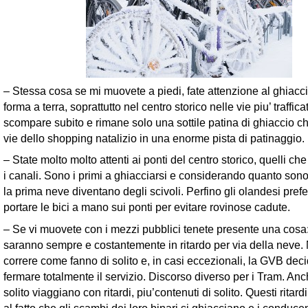
– Stessa cosa se mi muovete a piedi, fate attenzione al ghiacci
forma a terra, soprattutto nel centro storico nelle vie piu’ traffic
scompare subito e rimane solo una sottile patina di ghiaccio ch
vie dello shopping natalizio in una enorme pista di patinaggio.
– State molto molto attenti ai ponti del centro storico, quelli ch
i canali. Sono i primi a ghiacciarsi e considerando quanto sono
la prima neve diventano degli scivoli. Perfino gli olandesi pref
portare le bici a mano sui ponti per evitare rovinose cadute.
– Se vi muovete con i mezzi pubblici tenete presente una cosa:
saranno sempre e costantemente in ritardo per via della neve
correre come fanno di solito e, in casi eccezionali, la GVB decid
fermare totalmente il servizio. Discorso diverso per i Tram. Anc
solito viaggiano con ritardi, piu’contenuti di solito. Questi ritar
al fatto che gli scambi dei loro binari si ghiacciano e i conducen