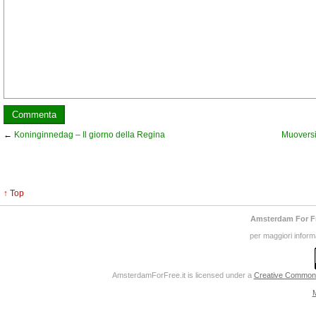
←
Koninginnedag – Il giorno della Regina
Muovers
↑ Top
Amsterdam For F
per maggiori inform
AmsterdamForFree.it
is licensed under a
Creative Commons 
M