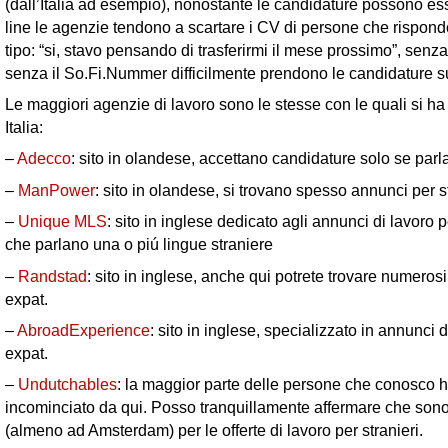
(dall’Italia ad esempio), nonostante le candidature possono ess
line le agenzie tendono a scartare i CV di persone che rispon
tipo: “si, stavo pensando di trasferirmi il mese prossimo”, senz
senza il So.Fi.Nummer difficilmente prendono le candidature su
Le maggiori agenzie di lavoro sono le stesse con le quali si ha 
Italia:
–
Adecco
: sito in olandese, accettano candidature solo se par
–
ManPower
: sito in olandese, si trovano spesso annunci per s
–
Unique MLS
: sito in inglese dedicato agli annunci di lavoro 
che parlano una o piú lingue straniere
–
Randstad
: sito in inglese, anche qui potrete trovare numeros
expat.
–
AbroadExperience
: sito in inglese, specializzato in annunci d
expat.
–
Undutchables
: la maggior parte delle persone che conosco 
incominciato da qui. Posso tranquillamente affermare che sono
(almeno ad Amsterdam) per le offerte di lavoro per stranieri.