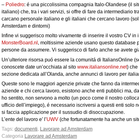
–
Poliedro
: é una piccolissima compagnia Italo-Olandese (il si
italiano) che, tra i vari servizi, si offre di fare da intermediario 
carcano personale italiano e gli italiani che cercano lavoro (so
Amsterdam e dintorni)
Infine vi suggerisco molto vivamente di inserire il vostro CV in 
MonsterBoard.nl
, moltissime aziende usano questo database p
persone da assumere. Vi suggerisco di farlo anche se avete gia
Un’ulteriore risorsa puó essere la comunitá di ItaliansOnline (s
conoscete date un’occhiata al sito
www.italiansonline.net
) che
sezione dedicata all’Olanda, anche annunci di lavoro per italia
Queste sono le maggiori agenzie private che fanno da intermedi
aziende e chi cerca lavoro, esistono anche enti pubblici ma, d
ho sentito, non servono a molto (un poco come il nostro coll
ufficio dell’impiego), é necessario iscriversi a questi enti solo n
si faccia applicazione per il sussudio di disoccupazione.
L’ente del lavoro e’ l’
UWV
(che fortunatamente ha anche un sito
Tags:
documenti
,
Lavorare ad Amsterdam
Categoria
Lavorare ad Amsterdam