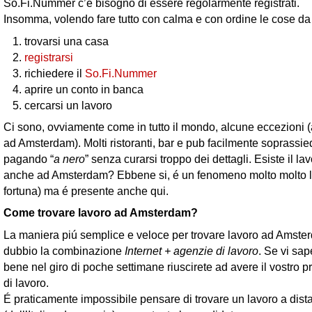
So.Fi.Nummer c’é bisogno di essere regolarmente registrati.
Insomma, volendo fare tutto con calma e con ordine le cose da
trovarsi una casa
registrarsi
richiedere il
So.Fi.Nummer
aprire un conto in banca
cercarsi un lavoro
Ci sono, ovviamente come in tutto il mondo, alcune eccezioni 
ad Amsterdam). Molti ristoranti, bar e pub facilmente soprassi
pagando “
a nero
” senza curarsi troppo dei dettagli. Esiste il la
anche ad Amsterdam? Ebbene si, é un fenomeno molto molto li
fortuna) ma é presente anche qui.
Come trovare lavoro ad Amsterdam?
La maniera piú semplice e veloce per trovare lavoro ad Amst
dubbio la combinazione
Internet + agenzie di lavoro
. Se vi sa
bene nel giro di poche settimane riuscirete ad avere il vostro p
di lavoro.
É praticamente impossibile pensare di trovare un lavoro a dist