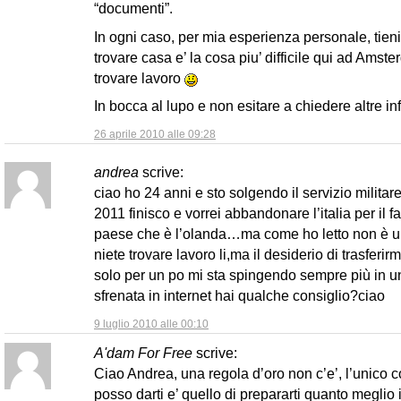
“documenti”.
In ogni caso, per mia esperienza personale, tien
trovare casa e’ la cosa piu’ difficile qui ad Amst
trovare lavoro
In bocca al lupo e non esitare a chiedere altre in
26 aprile 2010 alle 09:28
andrea
scrive:
ciao ho 24 anni e sto solgendo il servizio milita
2011 finisco e vorrei abbandonare l’italia per il f
paese che è l’olanda…ma come ho letto non è 
niete trovare lavoro li,ma il desiderio di trasferirm
solo per un po mi sta spingendo sempre più in u
sfrenata in internet hai qualche consiglio?ciao
9 luglio 2010 alle 00:10
A'dam For Free
scrive:
Ciao Andrea, una regola d’oro non c’e’, l’unico c
posso darti e’ quello di prepararti quanto meglio