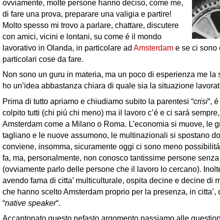
ovviamente, molte persone hanno deciso, come me,
di fare una prova, preparare una valigia e partire!
Molto spesso mi trovo a parlare, chattare, discutere
con amici, vicini e lontani, su come é il mondo
lavorativo in Olanda, in particolare ad
Amsterdam
e se ci sono 
particolari cose da fare.
Non sono un guru in materia, ma un poco di esperienza me la s
ho un’idea abbastanza chiara di quale sia la situazione lavora
Prima di tutto apriamo e chiudiamo subito la parentesi “
crisi
“, 
colpito tutti (chi piú chi meno) ma il lavoro c’é e ci sará sempre
Amsterdam come a Milano o Roma. L’economia si muove, le g
tagliano e le nuove assumono, le multinazionali si spostano do
conviene, insomma, sicuramente oggi ci sono meno possibilitá 
fa, ma, personalmente, non conosco tantissime persone senza 
(ovviamente parlo delle persone che il lavoro lo cercano). Ino
avendo fama di citta’ multiculturale, ospita decine e decine di 
che hanno scelto Amsterdam proprio per la presenza, in citta’, 
“
native speaker
“.
Accantonato questo nefasto argomento passiamo alle questioni