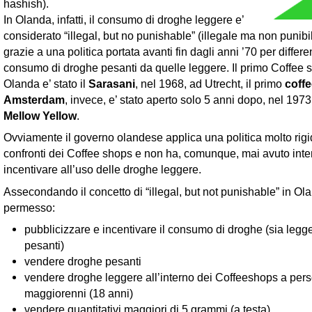
hashish).
In Olanda, infatti, il consumo di droghe leggere e’
considerato “illegal, but no punishable” (illegale ma non punibi
grazie a una politica portata avanti fin dagli anni ’70 per differen
consumo di droghe pesanti da quelle leggere. Il primo Coffee 
Olanda e’ stato il
Sarasani
, nel 1968, ad Utrecht, il primo
coff
Amsterdam
, invece, e’ stato aperto solo 5 anni dopo, nel 1973,
Mellow Yellow
.
Ovviamente il governo olandese applica una politica molto rigi
confronti dei Coffee shops e non ha, comunque, mai avuto inte
incentivare all’uso delle droghe leggere.
Assecondando il concetto di “illegal, but not punishable” in Ol
permesso:
pubblicizzare e incentivare il consumo di droghe (sia legg
pesanti)
vendere droghe pesanti
vendere droghe leggere all’interno dei Coffeeshops a per
maggiorenni (18 anni)
vendere quantitativi maggiori di 5 grammi (a testa)