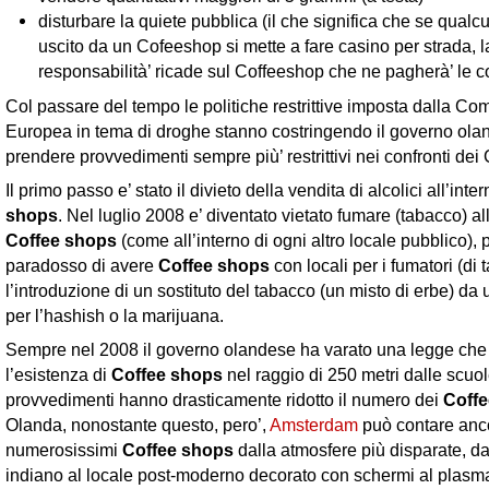
disturbare la quiete pubblica (il che significa che se qual
uscito da un Cofeeshop si mette a fare casino per strada, l
responsabilità’ ricade sul Coffeeshop che ne pagherà’ le 
Col passare del tempo le politiche restrittive imposta dalla Com
Europea in tema di droghe stanno costringendo il governo ola
prendere provvedimenti sempre più’ restrittivi nei confronti dei
Il primo passo e’ stato il divieto della vendita di alcolici all’inte
shops
. Nel luglio 2008 e’ diventato vietato fumare (tabacco) all
Coffee shops
(come all’interno di ogni altro locale pubblico), 
paradosso di avere
Coffee shops
con locali per i fumatori (di 
l’introduzione di un sostituto del tabacco (un misto di erbe) da
per l’hashish o la marijuana.
Sempre nel 2008 il governo olandese ha varato una legge che 
l’esistenza di
Coffee shops
nel raggio di 250 metri dalle scuol
provvedimenti hanno drasticamente ridotto il numero dei
Coff
Olanda, nonostante questo, pero’,
Amsterdam
può contare anc
numerosissimi
Coffee shops
dalla atmosfere più disparate, da
indiano al locale post-moderno decorato con schermi al plasm