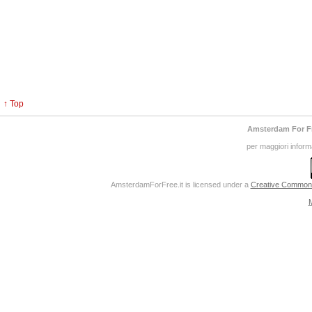
↑ Top
Amsterdam For F
per maggiori inform
AmsterdamForFree.it
is licensed under a
Creative Commons 
M