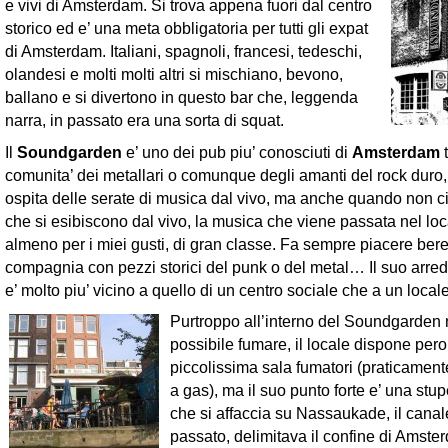
e vivi di Amsterdam. Si trova appena fuori dal centro
storico ed e’ una meta obbligatoria per tutti gli expat
di Amsterdam. Italiani, spagnoli, francesi, tedeschi,
olandesi e molti molti altri si mischiano, bevono,
ballano e si divertono in questo bar che, leggenda
narra, in passato era una sorta di squat.
Il
Soundgarden
e’ uno dei pub piu’ conosciuti di
Amsterdam
t
comunita’ dei metallari o comunque degli amanti del rock duro
ospita delle serate di musica dal vivo, ma anche quando non 
che si esibiscono dal vivo, la musica che viene passata nel loc
almeno per i miei gusti, di gran classe. Fa sempre piacere bere
compagnia con pezzi storici del punk o del metal… Il suo arredo
e’ molto piu’ vicino a quello di un centro sociale che a un locale
Purtroppo all’interno del Soundgarden 
possibile fumare, il locale dispone pero
piccolissima sala fumatori (praticamen
a gas), ma il suo punto forte e’ una stu
che si affaccia su Nassaukade, il canal
passato, delimitava il confine di Amst