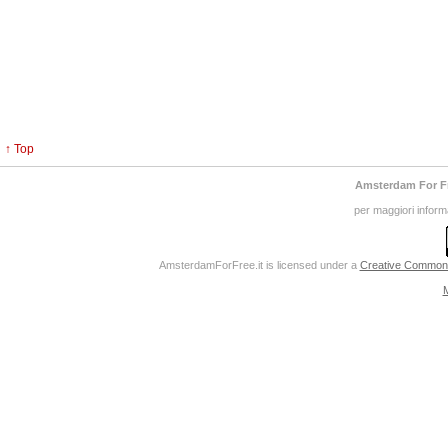
↑ Top
Amsterdam For F
per maggiori inform
AmsterdamForFree.it
is licensed under a
Creative Commons 
M