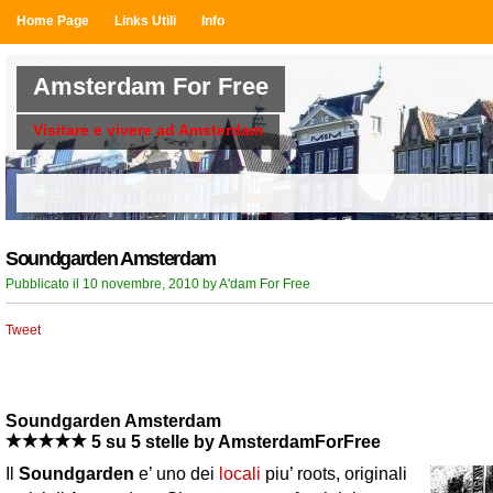
Home Page
Links Utili
Info
Amsterdam For Free
Visitare e vivere ad Amsterdam
Soundgarden Amsterdam
Pubblicato il 10 novembre, 2010 by A'dam For Free
Tweet
Soundgarden
Amsterdam
5
su 5 stelle
by
AmsterdamForFree
Il
Soundgarden
e’ uno dei
locali
piu’ roots, originali