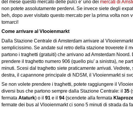
del mese questo mercato delle pulci e’ uno dei
mercati di Ams
non potete assolutamente perdervi. Se invece siete degli exp
beh, dopo aver visitato questo mercato per la prima volta non ve
tornarci!
Come arrivare al Vlooienmarkt
Dalla Stazione Centrale di Amsterdam arrivare al Vlooienmarkt
semplicissimo. Se andate sul retro della stazione troverete il 
partono i traghetti (gratuiti) che arrivano ad Amsterdam Noord.
prendere il traghetto numero 906 (quello piu’ a sinistra), ne pa
minuti. Scesi dal traghetto siete praticamente arrivati. Vedrete, 
destra, il capannone principale di NDSM, il Vlooienmarkt si svol
Se non volete prendere i traghetti, potete raggiungere il Vlooi
diversi bus che partono sempre dalla Stazione Centrale: il
35
(
fermata
Ataturk
) o il
91
e il
94
(scendete alla fermata
Klaproz
fermate dei bus al Vlooienmarkt ci sono 5 minuti di strada da fa