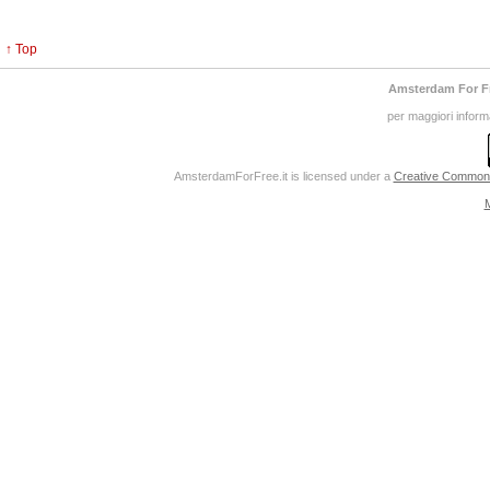
↑ Top
Amsterdam For F
per maggiori inform
AmsterdamForFree.it
is licensed under a
Creative Commons 
M