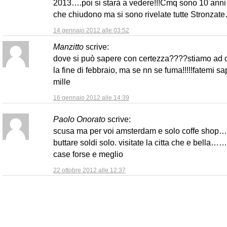
2013….poi si starà a vedere!!!Cmq sono 10 anni
che chiudono ma si sono rivelate tutte Stronzat
14 gennaio 2012 alle 03:52
Manzitto
scrive:
dove si può sapere con certezza????stiamo ad 
la fine di febbraio, ma se nn se fuma!!!!!fatemi s
mille
16 gennaio 2012 alle 14:39
Paolo Onorato
scrive:
scusa ma per voi amsterdam e solo coffe shop…
buttare soldi solo. visitate la citta che e bella
case forse e meglio
22 ottobre 2012 alle 12:37