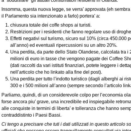
Insomma, questa nuova legge, se verra’ approvata (eh sembra
il Parlamento sia intenzionato a farlo) portera’ a:
chiusura totale dei coffe shops ai turisti.
Restrizioni per i residenti che fanno regolare uso di drogh
Effetti negativi sul turismo, sicuro sul 10% (circa 450.000 
all’anno) ed eventuali ripercussioni su un altro 20%.
Una perdita, da parte dello Stato Olandese, calcolata tra i 
milioni di euro in tasse che vengono pagate dei Coffee S
(dati raccolti da vari istituti finanziari, potete leggere i detta
nell’articolo che ho linkato alla fine del post).
Una perdita per tutto l’indotto turistico (dagli alberghi ai risto
300 e i 500 milioni all’anno (sempre secondo l’articolo link
Parliamo, quindi, di un considerevole colpo per l’economia ol
forse ancora piu’ grave, una incredibile ed inspiegabile retroma
alle conquiste in termini di liberta’ e tolleranza che hanno sem
contraddistinto i Paesi Bassi.
Ci tengo a precisare che tuti i dati utilizzati in questo articolo s
ufficiali che possono essere tranquillamente consultati via inte