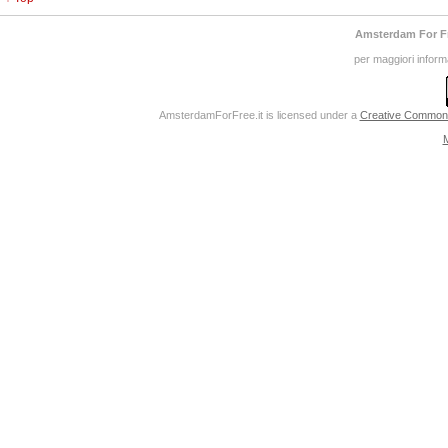
Amsterdam For F
per maggiori inform
AmsterdamForFree.it
is licensed under a
Creative Commons 
M