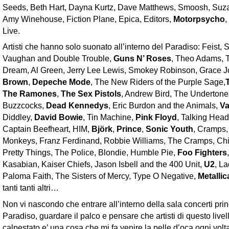
Seeds, Beth Hart, Dayna Kurtz, Dave Matthews, Smoosh, Suz
Amy Winehouse, Fiction Plane, Epica, Editors,
Motorpsycho
,
Live.
Artisti che hanno solo suonato all’interno del Paradiso: Feist, 
Vaughan and Double Trouble,
Guns N’ Roses
, Theo Adams, 
Dream, Al Green, Jerry Lee Lewis, Smokey Robinson, Grace 
Brown
,
Depeche Mode
, The New Riders of the Purple Sage,
The Ramones
,
The Sex Pistols
, Andrew Bird, The Undertone
Buzzcocks,
Dead Kennedys
, Eric Burdon and the Animals,
Va
Diddley,
David Bowie
, Tin Machine,
Pink Floyd
, Talking Head
Captain Beefheart, HIM,
Björk
,
Prince
,
Sonic Youth
, Cramps, 
Monkeys, Franz Ferdinand, Robbie Williams, The Cramps, Chi
Pretty Things, The Police, Blondie, Humble Pie,
Foo Fighters
Kasabian, Kaiser Chiefs, Jason Isbell and the 400 Unit,
U2
, L
Paloma Faith, The Sisters of Mercy, Type O Negative,
Metallic
tanti tanti altri…
Non vi nascondo che entrare all’interno della sala concerti prin
Paradiso, guardare il palco e pensare che artisti di questo live
calpestato e’ una cosa che mi fa venire la pelle d’oca ogni volt