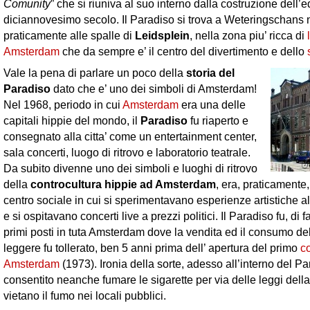
Comunity
” che si riuniva al suo interno dalla costruzione dell’ed
diciannovesimo secolo. Il Paradiso si trova a Weteringschans n
praticamente alle spalle di
Leidsplein
, nella zona piu’ ricca di
Amsterdam
che da sempre e’ il centro del divertimento e dello
Vale la pena di parlare un poco della
storia del
Paradiso
dato che e’ uno dei simboli di Amsterdam!
Nel 1968, periodo in cui
Amsterdam
era una delle
capitali hippie del mondo, il
Paradiso
fu riaperto e
consegnato alla citta’ come un entertainment center,
sala concerti, luogo di ritrovo e laboratorio teatrale.
Da subito divenne uno dei simboli e luoghi di ritrovo
della
controcultura hippie ad Amsterdam
, era, praticamente,
centro sociale in cui si sperimentavano esperienze artistiche a
e si ospitavano concerti live a prezzi politici. Il Paradiso fu, di f
primi posti in tuta Amsterdam dove la vendita ed il consumo de
leggere fu tollerato, ben 5 anni prima dell’ apertura del primo
c
Amsterdam
(1973). Ironia della sorte, adesso all’interno del P
consentito neanche fumare le sigarette per via delle leggi del
vietano il fumo nei locali pubblici.