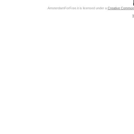
AmsterdamForFree.it
is licensed under a
Creative Commons 
M