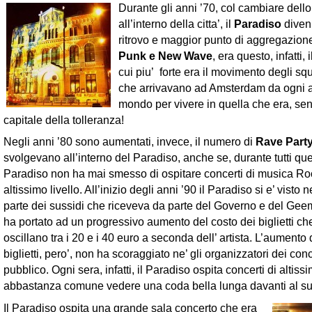
Durante gli anni ’70, col cambiare dello
all’interno della citta’, il
Paradiso
divenn
ritrovo e maggior punto di aggregazione
Punk e New Wave
, era questo, infatti, 
cui piu’ forte era il movimento degli sq
che arrivavano ad Amsterdam da ogni 
mondo per vivere in quella che era, sen
capitale della tolleranza!
Negli anni ’80 sono aumentati, invece, il numero di
Rave Part
svolgevano all’interno del Paradiso, anche se, durante tutti ques
Paradiso non ha mai smesso di ospitare concerti di musica Ro
altissimo livello. All’inizio degli anni ’90 il Paradiso si e’ visto
parte dei sussidi che riceveva da parte del Governo e del Gee
ha portato ad un progressivo aumento del costo dei biglietti c
oscillano tra i 20 e i 40 euro a seconda dell’ artista. L’aumento 
biglietti, pero’, non ha scoraggiato ne’ gli organizzatori dei conce
pubblico. Ogni sera, infatti, il Paradiso ospita concerti di altissi
abbastanza comune vedere una coda bella lunga davanti al su
Il Paradiso ospita una grande sala concerto che era