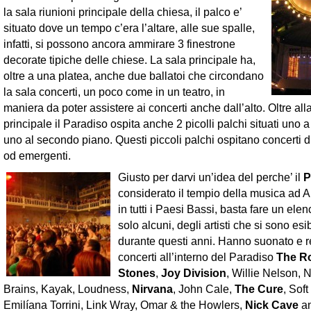
la sala riunioni principale della chiesa, il palco e’
situato dove un tempo c’era l’altare, alle sue spalle,
infatti, si possono ancora ammirare 3 finestrone
decorate tipiche delle chiese. La sala principale ha,
oltre a una platea, anche due ballatoi che circondano
la sala concerti, un poco come in un teatro, in
maniera da poter assistere ai concerti anche dall’alto. Oltre all
principale il Paradiso ospita anche 2 picolli palchi situati uno a
uno al secondo piano. Questi piccoli palchi ospitano concerti d
od emergenti.
Giusto per darvi un’idea del perche’ il
P
considerato il tempio della musica ad
in tutti i Paesi Bassi, basta fare un elen
solo alcuni, degli artisti che si sono esib
durante questi anni. Hanno suonato e reg
concerti all’interno del Paradiso
The Ro
Stones
,
Joy Division
, Willie Nelson, 
Brains, Kayak, Loudness,
Nirvana
, John Cale,
The Cure
, Sof
Emilíana Torrini, Link Wray, Omar & the Howlers,
Nick Cave
an