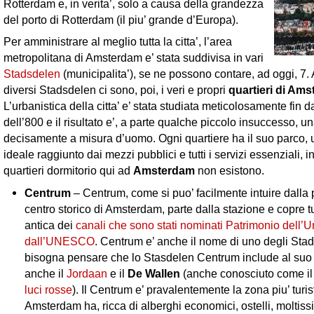
Rotterdam e, in verita’, solo a causa della grandezza
del porto di Rotterdam (il piu’ grande d’Europa).
Per amministrare al meglio tutta la citta’, l’area
metropolitana di Amsterdam e’ stata suddivisa in vari
Stadsdelen
(municipalita’), se ne possono contare, ad oggi, 7. A
diversi Stadsdelen ci sono, poi, i veri e propri
quartieri di Am
L’urbanistica della citta’ e’ stata studiata meticolosamente fin d
dell’800 e il risultato e’, a parte qualche piccolo insuccesso, u
decisamente a misura d’uomo. Ogni quartiere ha il suo parco, 
ideale raggiunto dai mezzi pubblici e tutti i servizi essenziali,
quartieri dormitorio qui ad
Amsterdam
non esistono.
Centrum
– Centrum, come si puo’ facilmente intuire dalla pa
centro storico di Amsterdam, parte dalla stazione e copre tu
antica dei
canali che sono stati nominati Patrimonio dell’U
dall’UNESCO
. Centrum e’ anche il nome di uno degli Sta
bisogna pensare che lo Stasdelen Centrum include al suo 
anche il
Jordaan
e il
De Wallen
(anche conosciuto come i
luci rosse
). Il Centrum e’ pravalentemente la zona piu’ turis
Amsterdam ha, ricca di alberghi economici, ostelli, moltiss