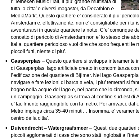
l’Heineken Music Hall, il piu’ grande multisala di
tutta la citta’ e diversi magastor, da Decathlon e
MediaMarkt. Questo quartiere e’ considerato il piu’ pericol
Amsterdam e, effettivamente, non e’ consigliabile per i turis
avventurarsi in questo quartiere la notte. C’e’ comunque da
concetto di pericolo di Amsterdam non e’ lo stesso che ab
Italia, quartiere pericoloso vuol dire che sono frequenti le 
piccoli furti, niente di piu’.
Gaasperplas
– Questo quartiere si sviluppa interamente in
di Gaasperplas, lago artificiale creato in concomitanza con
l’edificazione del quartiere di Bijlmer. Nel lago Gaasperpla
navigare e fare lezioni di barca a vela, i piu’ temerari si fa
bagno nella acque del lago e, nel parco che lo circonda, s
un campeggio. Gaasperplas si trova al confine sud-est di
e’ facilmente raggiungibile con la metro. Per arrivarci, dal c
Metro impiega circa 35-40 minuti… Insomma, e’ veramente
centro della citta’.
Duivendrecht – Watergraafsmeer
– Questi due quartieri 
piccoli agglomerati di case che sono stati inglobati all’inter