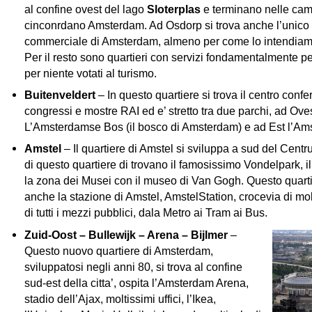
al confine ovest del lago
Sloterplas
e terminano nelle ca
cinconrdano Amsterdam. Ad Osdorp si trova anche l’unico 
commerciale di Amsterdam, almeno per come lo intendiamo 
Per il resto sono quartieri con servizi fondamentalmente pe
per niente votati al turismo.
Buitenveldert
– In questo quartiere si trova il centro confe
congressi e mostre RAI ed e’ stretto tra due parchi, ad Ove
L’Amsterdamse Bos (il bosco di Amsterdam) e ad Est l’Ams
Amstel
– Il quartiere di Amstel si sviluppa a sud del Centru
di questo quartiere di trovano il famosissimo Vondelpark, il
la zona dei Musei con il museo di Van Gogh. Questo quarti
anche la stazione di Amstel, AmstelStation, crocevia di molt
di tutti i mezzi pubblici, dala Metro ai Tram ai Bus.
Zuid-Oost – Bullewijk – Arena – Bijlmer
–
Questo nuovo quartiere di Amsterdam,
sviluppatosi negli anni 80, si trova al confine
sud-est della citta’, ospita l’Amsterdam Arena,
stadio dell’Ajax, moltissimi uffici, l’Ikea,