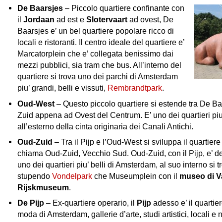
De Baarsjes
– Piccolo quartiere confinante con
il
Jordaan
ad est e
Slotervaart
ad ovest, De
Baarsjes e’ un bel quartiere popolare ricco di
locali e ristoranti. Il centro ideale del quartiere e’
Marcatorplein che e’ collegata benissimo dai
mezzi pubblici, sia tram che bus. All’interno del
quartiere si trova uno dei parchi di Amsterdam
piu’ grandi, belli e vissuti,
Rembrandtpark
.
Oud-West
– Questo piccolo quartiere si estende tra De B
Zuid appena ad Ovest del Centrum. E’ uno dei quartieri piu
all’esterno della cinta originaria dei Canali Antichi.
Oud-Zuid
– Tra il Pijp e l’Oud-West si sviluppa il quartiere
chiama Oud-Zuid, Vecchio Sud. Oud-Zuid, con il Pijp, e’ 
uno dei quartieri piu’ belli di Amsterdam, al suo interno si t
stupendo
Vondelpark
che Museumplein con il
museo di 
Rijskmuseum
.
De Pijp
– Ex-quartiere operario, il
Pijp
adesso e’ il quartier
moda di Amsterdam, gallerie d’arte, studi artistici, locali e