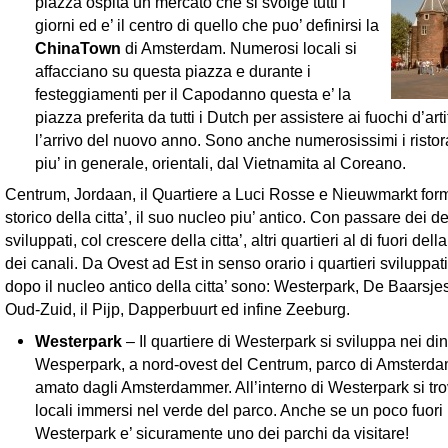
piazza ospita un mercato che si svolge tutti i
giorni ed e’ il centro di quello che puo’ definirsi la
ChinaTown
di Amsterdam. Numerosi locali si
affacciano su questa piazza e durante i
festeggiamenti per il Capodanno questa e’ la
piazza preferita da tutti i Dutch per assistere ai fuochi d’arti
l’arrivo del nuovo anno. Sono anche numerosissimi i ristora
piu’ in generale, orientali, dal Vietnamita al Coreano.
Centrum, Jordaan, il Quartiere a Luci Rosse e Nieuwmarkt form
storico della citta’, il suo nucleo piu’ antico. Con passare dei 
sviluppati, col crescere della citta’, altri quartieri al di fuori dell
dei canali. Da Ovest ad Est in senso orario i quartieri sviluppa
dopo il nucleo antico della citta’ sono: Westerpark, De Baarsj
Oud-Zuid, il Pijp, Dapperbuurt ed infine Zeeburg.
Westerpark
– Il quartiere di Westerpark si sviluppa nei din
Wesperpark, a nord-ovest del Centrum, parco di Amsterda
amato dagli Amsterdammer. All’interno di Westerpark si tr
locali immersi nel verde del parco. Anche se un poco fuor
Westerpark e’ sicuramente uno dei parchi da visitare!