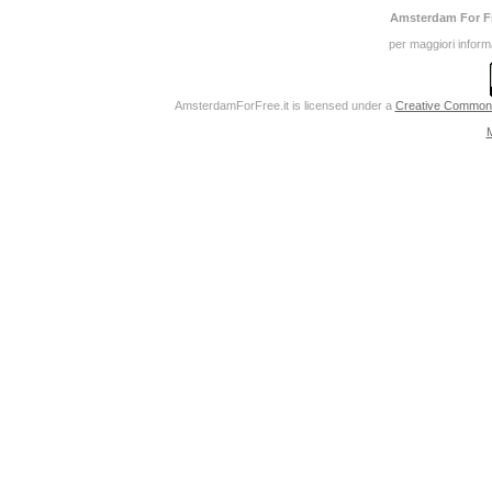
Amsterdam For F
per maggiori inform
AmsterdamForFree.it
is licensed under a
Creative Commons 
M