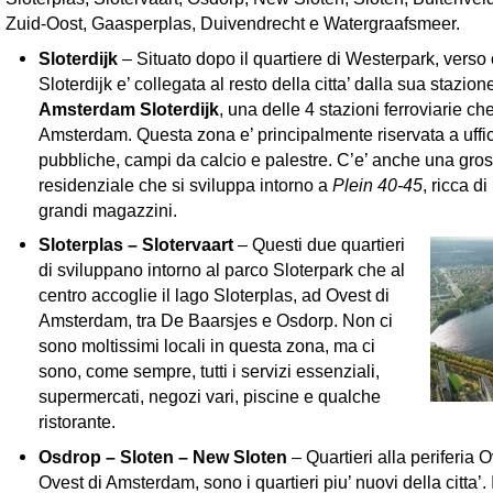
Zuid-Oost, Gaasperplas, Duivendrecht e Watergraafsmeer.
Sloterdijk
– Situato dopo il quartiere di Westerpark, verso 
Sloterdijk e’ collegata al resto della citta’ dalla sua stazion
Amsterdam Sloterdijk
, una delle 4 stazioni ferroviarie ch
Amsterdam. Questa zona e’ principalmente riservata a uffici
pubbliche, campi da calcio e palestre. C’e’ anche una gro
residenziale che si sviluppa intorno a
Plein 40-45
, ricca d
grandi magazzini.
Sloterplas – Slotervaart
– Questi due quartieri
di sviluppano intorno al parco Sloterpark che al
centro accoglie il lago Sloterplas, ad Ovest di
Amsterdam, tra De Baarsjes e Osdorp. Non ci
sono moltissimi locali in questa zona, ma ci
sono, come sempre, tutti i servizi essenziali,
supermercati, negozi vari, piscine e qualche
ristorante.
Osdrop – Sloten – New Sloten
– Quartieri alla periferia 
Ovest di Amsterdam, sono i quartieri piu’ nuovi della citta’