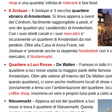
shop
e una quantita’ infinita di
ristoranti
e fast food.
Il Jordaan
– Il Jordaan e’ il vecchio
quartiere
ebraico di Amsterdam
. Si trova appena a ovest
del Centrum, facilmente raggiungibile a piedi, e’
uno dei quartieri piu’ caratteristici di Amsterdam.
Con i suoi stretti canali e i suoi
mercatini
e’
sicuramente un quartiere di Amsterdam da non
perdere. Oltre alla Casa di Anna Frank, nel
Jordaan e’ presente anche la stupenda
Norderkerk
con il s
mercatini, il
Nordermarkt
.
Quartiere a Luci Rosse
– De Wallen
– Famoso in tutto il 
quartiere a luci rosse ospita la maggior parte delle famose 
Amsterdam. Oltre alle vetrine all’interno del De Wallen (an
questo quartiere), ci sono anche moltissimi locali di show 
(ovviamente a tema con l’ambientazione del quartiere, loca
coffee shop
, insomma un vero e proprio luna park a cielo a
Nieuwmarkt
– Appena ad est del quartiere a luci
rosse si trova il quartiere di Nieuwmarkt. Questa