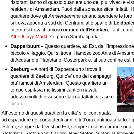
ristoranti fanno di questo quartiere uno dei piu’ vivaci e vis
residenti di Amsterdam. Fuori dalla zona turistica, infatti, il P
quartiere dove gli
Amsterdammer
amano spendere le loro se
si trova appena a sud del Centrum, alle spalle di
Leidsple
interno si trova il famoso
museo dell’Heinken
, l’antico me
AlbertCuyp Markt
e’ il parco Sarphatipark.
Dapperbuurt
– Questo quartiere, ad Est, da’ l’impressione
piccolo villaggio. Qui si trova il famoso zoo Artis di Amste
di Acquario e Planetario, Oosterpark e, al suo confine est,
Zeeburg
– A nord di Dapperbuurt si trova il
quartiere di Zeeburg. Qui c’e’ uno dei campeggi
piu’ famosi di Amsterdam. Questo quartiere un
tempo ospitava moltissimi cantieri navali,
adesso molti di essi sono stati riadattati in case o
locali.
All’esterno di questi quartieri la citta’ si e’ continuata
ad espandere nel corso degli anni e tutt’ora continua a farlo. I qu
esterni, sempre da Ovest ad Est, sempre in senso orario sono: S
Sloterplas, Slotervaart, Osdorp, New Sloten, Sloten, Buitenveld